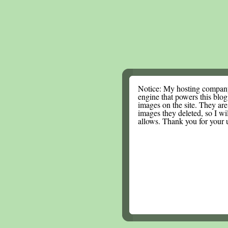
Notice: My hosting compan
engine that powers this blog.
images on the site. They are
images they deleted, so I wi
allows. Thank you for your 