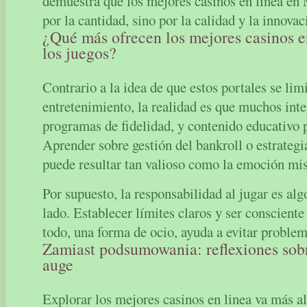
demuestra que los mejores casinos en linea en
por la cantidad, sino por la calidad y la innovac
¿Qué más ofrecen los mejores casinos e
los juegos?
Contrario a la idea de que estos portales se lim
entretenimiento, la realidad es que muchos in
programas de fidelidad, y contenido educativo p
Aprender sobre gestión del bankroll o estrategi
puede resultar tan valioso como la emoción mi
Por supuesto, la responsabilidad al jugar es al
lado. Establecer límites claros y ser consciente
todo, una forma de ocio, ayuda a evitar problem
Zamiast podsumowania: reflexiones sob
auge
Explorar los mejores casinos en linea va más a