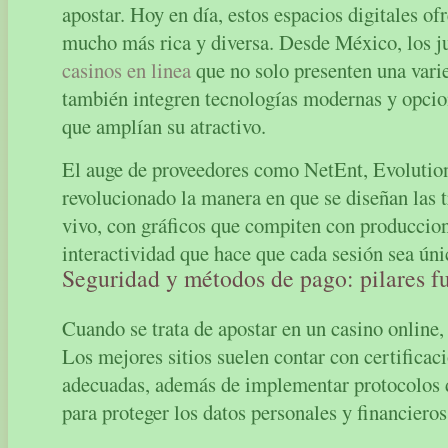
apostar. Hoy en día, estos espacios digitales of
mucho más rica y diversa. Desde México, los 
casinos en linea
que no solo presenten una vari
también integren tecnologías modernas y opcio
que amplían su atractivo.
El auge de proveedores como NetEnt, Evolutio
revolucionado la manera en que se diseñan las
vivo, con gráficos que compiten con produccion
interactividad que hace que cada sesión sea úni
Seguridad y métodos de pago: pilares 
Cuando se trata de apostar en un casino online, 
Los mejores sitios suelen contar con certificac
adecuadas, además de implementar protocolos
para proteger los datos personales y financieros