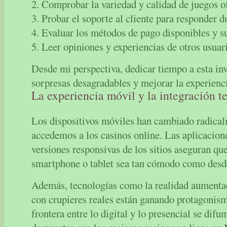
Comprobar la variedad y calidad de juegos o
Probar el soporte al cliente para responder d
Evaluar los métodos de pago disponibles y s
Leer opiniones y experiencias de otros usuar
Desde mi perspectiva, dedicar tiempo a esta inv
sorpresas desagradables y mejorar la experienci
La experiencia móvil y la integración t
Los dispositivos móviles han cambiado radical
accedemos a los casinos online. Las aplicacion
versiones responsivas de los sitios aseguran qu
smartphone o tablet sea tan cómodo como des
Además, tecnologías como la realidad aumentad
con crupieres reales están ganando protagonism
frontera entre lo digital y lo presencial se dif